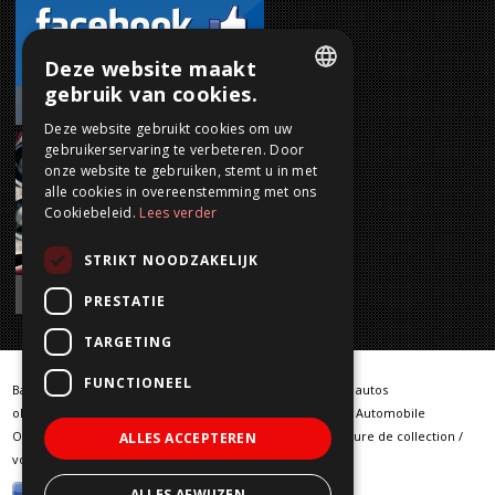
Deze website maakt
gebruik van cookies.
VOLG ONS
DUTCH
Deze website gebruikt cookies om uw
gebruikerservaring te verbeteren. Door
FRENCH
onze website te gebruiken, stemt u in met
ENGLISH
alle cookies in overeenstemming met ons
Cookiebeleid.
Lees verder
GERMAN
STRIKT NOODZAKELIJK
NIEUWS
PRESTATIE
TARGETING
FUNCTIONEEL
Barn Finds / Warehouse Finder / klassieke auto / klassieke autos
oldtimer / oldtimers / Classic car / Classic cars / Klassische Automobile
Oldtimerfahrzeuge / vintage cars / voiture classique / voiture de collection /
ALLES ACCEPTEREN
voiture ancienne / klassieke wagens
ALLES AFWIJZEN