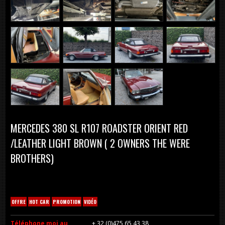
MERCEDES 380 SL R107 ROADSTER ORIENT RED
/LEATHER LIGHT BROWN ( 2 OWNERS THE WERE
BROTHERS)
OFFRE
HOT CAR
PROMOTION
VIDÉO
Téléphone moi au
+ 32 (0)475 65 43 38