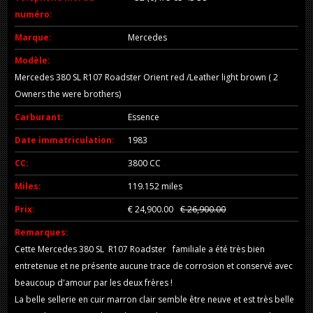
numéro:
Marque:
Mercedes
Modèle:
Mercedes 380 SL R107 Roadster Orient red /Leather light brown ( 2
Owners the were brothers)
Carburant:
Essence
Date immatriculation:
1983
CC:
3800 CC
Miles:
119.152 miles
Prix:
€ 24,900.00
€ 26,900.00
Remarques:
Cette Mercedes 380 SL R107 Roadster familiale a été très bien
entretenue et ne présente aucune trace de corrosion et conservé avec
beaucoup d'amour par les deux frères !
La belle sellerie en cuir marron clair semble être neuve et est très belle