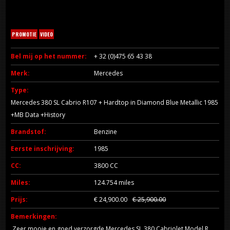
PROMOTIE
VIDEO
Bel mij op het nummer:
+ 32 (0)475 65 43 38
Merk:
Mercedes
Type:
Mercedes 380 SL Cabrio R107 + Hardtop in Diamond Blue Metallic 1985
+MB Data +History
Brandstof:
Benzine
Eerste inschrijving:
1985
CC:
3800 CC
Miles:
124.754 miles
Prijs:
€ 24,900.00
€ 25,900.00
Bemerkingen:
Zeer mooie en goed verzorgde Mercedes SL 380 Cabriolet Model R