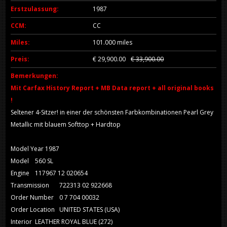
Erstzulassung:
1987
CCM:
CC
Miles:
101.000 miles
Preis:
€ 29,900.00
€ 33,900.00
Bemerkungen:
Mit Carfax History Report + MB Data report + all original books
!
Seltener 4-Sitzer! in einer der schönsten Farbkombinationen Pearl Grey
Metallic mit blauem Softtop + Hardtop
Model Year 1987
Model
560 SL
Engine
117967 12 020654
Transmission
722313 02 922668
Order Number
0 7 704 00032
Order Location
UNITED STATES (USA)
Interior
LEATHER ROYAL BLUE (272)