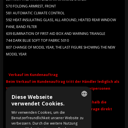
570
FOLDING ARMREST, FRONT
581
AUTOMATIC CLIMATE CONTROL
592
HEAT-INSULATING GLASS, ALL-AROUND, HEATED REAR WINDOW
PANE, BAND FILTER
639
ELIMINATION OF FIRST-AID BOX AND WARNING TRIANGLE
744
DARK BLUE SOFT TOP FABRIC 5010
807
CHANGE OF MODEL YEAR, THE LAST FIGURE SHOWING THE NEW
MODEL YEAR
Verkauf im Kundenauftrag
Beim Verkauf im Kundenauftrag tritt der Händler lediglich als
Vermittler zwischen Privatpersonen auf. Privatpersonen
können untereinander den Ausschluss von
Diese Webseite
Gewährleistungsrechten vereinbaren. Lies deshalb die
verwendet Cookies.
DUTCH
Fahrzeugbeschreibung sorgfältig durch oder frage direkt
Wir verwenden Cookies, um die
beim Händler nach.
Benutzerfreundlichkeit unserer Website zu
FRENCH
verbessern. Durch die weitere Nutzung