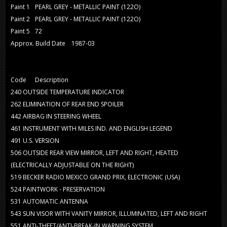
Paint 1
PEARL GREY - METALLIC PAINT (122O)
Paint 2
PEARL GREY - METALLIC PAINT (122O)
Paint 5
72
Approx. Build Date
1987-03
Code
Description
240
OUTSIDE TEMPERATURE INDICATOR
262
ELIMINATION OF REAR END SPOILER
442
AIRBAG IN STEERING WHEEL
461
INSTRUMENT WITH MILES IND. AND ENGLISH LEGEND
491
U.S. VERSION
506
OUTSIDE REAR VIEW MIRROR, LEFT AND RIGHT, HEATED
(ELECTRICALLY ADJUSTABLE ON THE RIGHT)
519
BECKER RADIO MEXICO GRAND PRIX, ELECTRONIC (USA)
524
PAINTWORK - PRESERVATION
531
AUTOMATIC ANTENNA
543
SUN VISOR WITH VANITY MIRROR, ILLUMINATED, LEFT AND RIGHT
551
ANTI-THEFT/ANTI-BREAK-IN WARNING SYSTEM