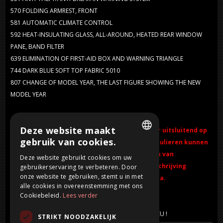
570
FOLDING ARMREST, FRONT
581
AUTOMATIC CLIMATE CONTROL
592
HEAT-INSULATING GLASS, ALL-AROUND, HEATED REAR WINDOW
PANE, BAND FILTER
639
ELIMINATION OF FIRST-AID BOX AND WARNING TRIANGLE
744
DARK BLUE SOFT TOP FABRIC 5010
807
CHANGE OF MODEL YEAR, THE LAST FIGURE SHOWING THE NEW
MODEL YEAR
Verkoop in consignatie:
Deze website maakt
Bij een verkoop in consignatie treedt de dealer uitsluitend op
gebruik van cookies.
als tussenpersoon tussen particulieren. Particulieren kunnen
DUTCH
onderling afspraken maken over het uitsluiten van
Deze website gebruikt cookies om uw
garantierechten. Lees daarom de voertuigbeschrijving
gebruikerservaring te verbeteren. Door
FRENCH
onze website te gebruiken, stemt u in met
zorgvuldig door of vraag het de dealer direct na.
ENGLISH
alle cookies in overeenstemming met ons
Cookiebeleid.
Lees verder
GERMAN
Alle belastingen en invoerrechten zijn betaald voor EU !
STRIKT NOODZAKELIJK