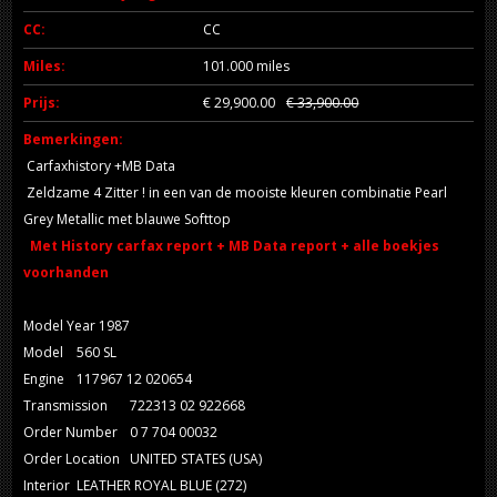
CC:
CC
Miles:
101.000 miles
Prijs:
€ 29,900.00
€ 33,900.00
Bemerkingen:
Carfaxhistory +MB Data
Zeldzame 4 Zitter ! in een van de mooiste kleuren combinatie Pearl
Grey Metallic met blauwe Softtop
Met History carfax report + MB Data report + alle boekjes
voorhanden
Model Year 1987
Model
560 SL
Engine
117967 12 020654
Transmission
722313 02 922668
Order Number
0 7 704 00032
Order Location
UNITED STATES (USA)
Interior
LEATHER ROYAL BLUE (272)