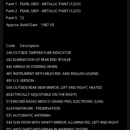
Paint 1
PEARL GREY - METALLIC PAINT (122O)
Paint 2
PEARL GREY - METALLIC PAINT (122O)
Paint 5
72
Approx. Build Date
1987-03
Code
Description
240
OUTSIDE TEMPERATURE INDICATOR
262
ELIMINATION OF REAR END SPOILER
442
AIRBAG IN STEERING WHEEL
461
INSTRUMENT WITH MILES IND. AND ENGLISH LEGEND
491
U.S. VERSION
506
OUTSIDE REAR VIEW MIRROR, LEFT AND RIGHT, HEATED
(ELECTRICALLY ADJUSTABLE ON THE RIGHT)
519
BECKER RADIO MEXICO GRAND PRIX, ELECTRONIC (USA)
524
PAINTWORK - PRESERVATION
531
AUTOMATIC ANTENNA
543
SUN VISOR WITH VANITY MIRROR, ILLUMINATED, LEFT AND RIGHT
551
ANTI-THEFT/ANTI-BREAK-IN WARNING SYSTEM