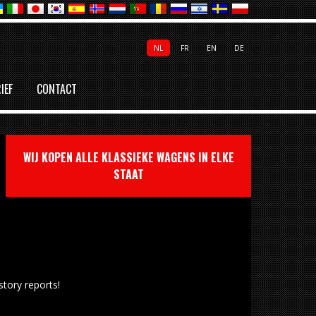
NL
FR
EN
DE
IEF
CONTACT
WIJ KOPEN ALLE KLASSIEKE WAGENS IN ELKE
STAAT
tory reports!